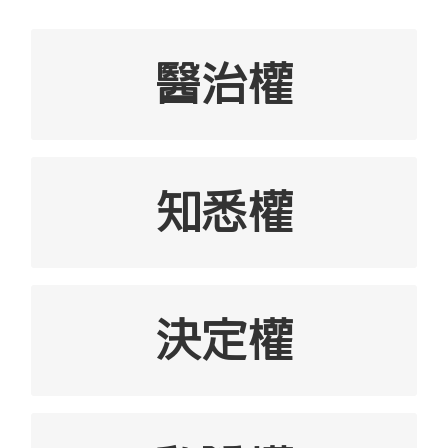
醫治權
有權得到符合現時認可標準的醫療服務
（以目前醫療專業團體所採納的標準為根
據）
知悉權
有權知道醫院管理局提供的醫療護理服務
資料及收費
有權清楚知道你的病情、診斷、病情發
決定權
展、治療計劃，包括常見的問題及其他可
有權接受或拒絕任何藥物、檢驗或療法，
行的療法
並獲知所作決定可能引起的後果
有權知道處方藥物的名稱，以及藥物在你
有權徵詢其他醫生的意見
的情況下會發揮的正常作用及可能產生的