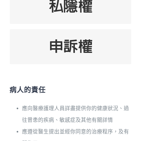
私隱權
有權選擇是否參與醫學研究計劃
有權就個人的私隱權、尊嚴、宗教信仰及
副作用
文化信念獲得尊重
有權獲知有關你的病情及治療方面的資料
有權得到院方將你的病情資料保密
（有權知道處方藥物的名稱，以及藥物在
申訴權
病人的情況下會發揮的正常作用及可能產
有權提出申訴，並得到迅速及公允的處理
生的副作用。）
病人的責任
應向醫療護理人員詳盡提供你的健康狀況、過
往曾患的疾病、敏感症及其他有關詳情
應遵從醫生提出並經你同意的治療程序，及有