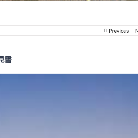
Previous
N
見書