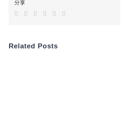
分享
Facebook
Twitter
LinkedIn
Google+
Pinterest
Email
Related Posts