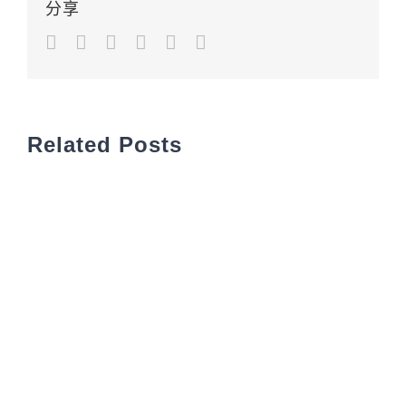
分享
Facebook
Twitter
LinkedIn
Google+
Pinterest
Email
Related Posts