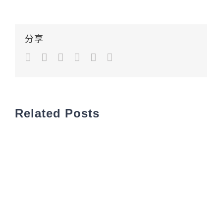
分享
Facebook
Twitter
LinkedIn
Google+
Pinterest
Email
Related Posts