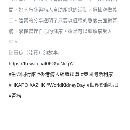
間，她不忘參與病人自助組織的活動，還抽空做義
工。陸寶的分享證明了只要以極積的態度去面對腎
病，學懂管理自己的健康，還是可以繼續享受人
生。
陸寶琼（陸寶）的故事:
https://fb.watch/406G5oNdqY/
#生命同行館
#香港病人組織聯盟
#英國阿斯利康
#HKAPO
#AZHK
#WorldKidneyDay
#世界腎臟病日
#腎病