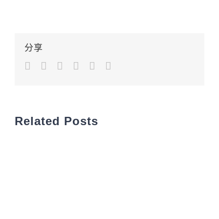
分享
Facebook
Twitter
LinkedIn
Google+
Pinterest
Email
Related Posts