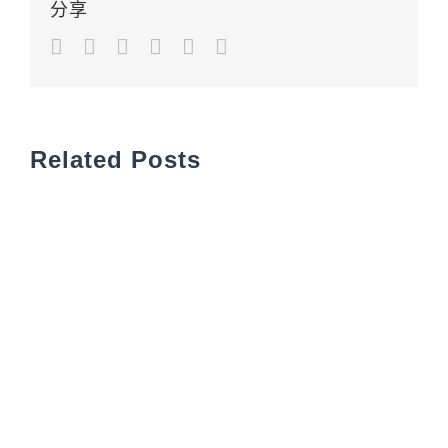
分享
Facebook
Twitter
LinkedIn
Google+
Pinterest
Email
Related Posts