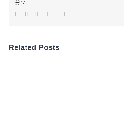
分享
Facebook
Twitter
LinkedIn
Google+
Pinterest
Email
Related Posts